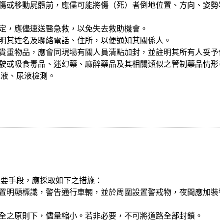
救傷或移動屍體前，應儘可能將傷（死）者倒地位置、方向、姿
判定，應儘速送醫急救，以免失去救助機會。
查明其姓名及聯絡電話、住所，以便通知其關係人。
及貴重物品，應會同現場有關人員清點加封，並註明其所有人妥
駕駛或吸食毒品、迷幻藥、麻醉藥品及其相關類似之管制藥品情
血液、尿液檢測。
重要手段，應採取如下之措施：
放置明顯標識，警告通行車輛，並於周圍設置警戒物，夜間應加
保全之原則下，儘量縮小。若非必要，不可將道路全部封鎖。