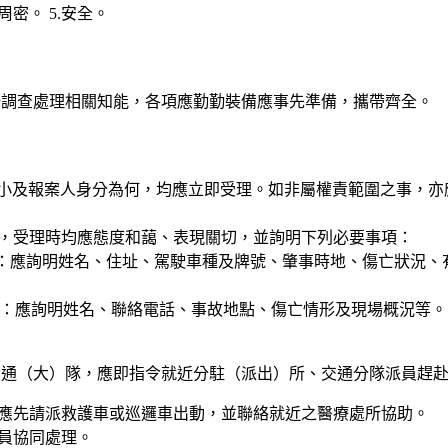
.周密。 5.安全。
場調查處理相關知能，各項應勤勤裝備應事先準備，攜帶齊全。
大小及報案人身分為何，均應立即受理。如非屬權責範圍之事，
案，受理時均應態度和藹、表現關切，並詢明下列必要事項：
時：應詢明姓名、住址、駕駛車種及牌號、肇事時地、傷亡狀況、
人時：應詢明姓名、聯絡電話、事故地點、傷亡情形及現場概況等。
交通（大）隊，應即指令就近分駐（派出）所、交通分隊派員趕
，應先請派救護車或巡邏車出動，並聯絡就近之醫療處所協助。
派員協同處理。