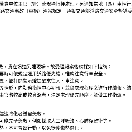
管權責單位主官（管）赴現場指揮處理，另通知當地（區）車輛
道路交通事故（車禍）通報規定」通報交通部道路交通安全督導
之急，貴在迅速到達現場。故受理報案後應採如下措施：
必要時可依規定運用道路優先權，惟應注意行車安全。
位置，並打開警示燈提醒來往人、車注意。
援等情形，向勤務指揮中心初報，並隨處理程序之進行作續報、結
應由官階較高或較資深者，決定處理優先順序，並做工作指派。
法儘速將傷者送醫急救。
儘可能先予急救，例如採取人工呼吸法、心肺復甦術等。
傷勢，不可冒然行動，以免徒使傷勢惡化。