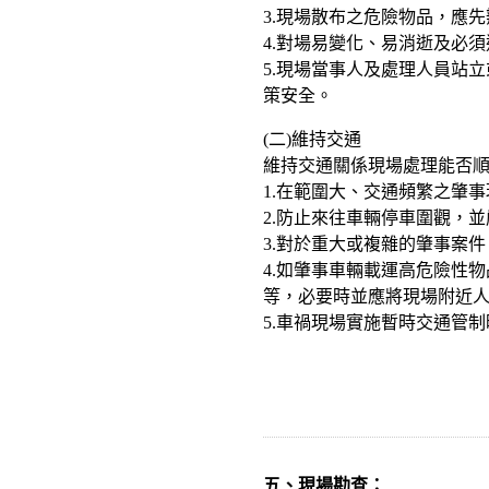
3.現場散布之危險物品，應
4.對場易變化、易消逝及必
5.現場當事人及處理人員站
策安全。
(二)維持交通
維持交通關係現場處理能否
1.在範圍大、交通頻繁之肇
2.防止來往車輛停車圍觀，
3.對於重大或複雜的肇事案
4.如肇事車輛載運高危險性
等，必要時並應將現場附近
5.車禍現場實施暫時交通管
五、現場勘查：