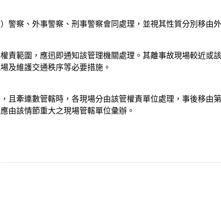
政）警察、外事警察、刑事警察會同處理，並視其性質分別移由
或權責範圍，應迅即通知該管理機關處理。其離事故現場較近或
現場及維護交通秩序等必要措施。
場，且牽連數管轄時，各現場分由該管權責單位處理，事後移由
，應由該情節重大之現場管轄單位彙辦。
：