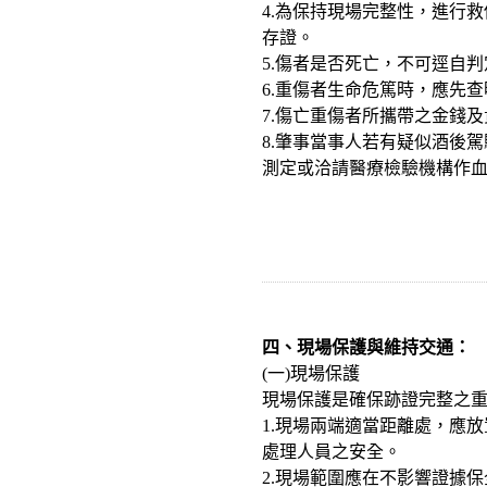
4.為保持現場完整性，進行
存證。
5.傷者是否死亡，不可逕自
6.重傷者生命危篤時，應先
7.傷亡重傷者所攜帶之金錢
8.肇事當事人若有疑似酒後
測定或洽請醫療檢驗機構作
四、現場保護與維持交通：
(一)現場保護
現場保護是確保跡證完整之
1.現場兩端適當距離處，應
處理人員之安全。
2.現場範圍應在不影響證據