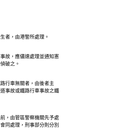
發生者，由港警所處理。
通事故，應儘速處理並通知憲
位偵破之。
鐵路行車無關者，由後者主
交道事故或鐵路行車事故之鐵
場前，由管區警察機關先予處
關會同處理，刑事部分則分別