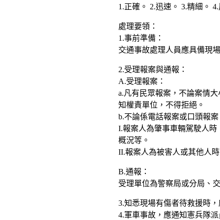
1.正確。 2.迅速。 3.精細。 4
處理要領：
1.事前準備：
交通事故處理人員應具備現
2.受理報案與通報：
A.受理報案：
a.凡有民眾報案，不論案情
知權責單位，不得拒絕。
b.不論係電話報案或口頭報
I.報案人為肇事車輛駕駛人
概況等。
II.報案人為被害人或其他
B.通報：
受理單位為警察局或分局、
3.知悉現場有傷者待救援時
4.軍車事故，應通知憲兵隊