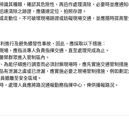
先辨識其種類，確認其危險性，再迅作處理清除，必要時並應通
須迅速清除之跡證，應儘速定位、拍照存證。
立或走動位，不可破壞現場跡證或妨礙現場交通，並應隨時提高
順利進行及避免續發性事故，因此，應採取以下措施：
事現場，應指派專人負責指揮交通，直至處理完成為止。
並嚴禁群眾進入管制區內。
件、為能仔細進行調查而必須封鎖現場時，應先實施交通管制措施
物品有泄漏之虞或已泄漏，應實施必要之現場管制措施，例如劃
人員撤離至安全區域。
制時，處理人員應將路況通報勤務指揮中心，俾供播報路況。