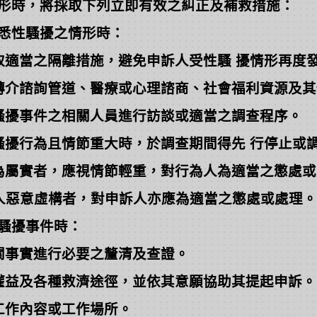
形時，將採取下列立即有效之糾正及補救措施：
悉性騷擾之情形時：
適當之隔離措施，避免申訴人受性騷 擾情形再度
介諮詢管道、醫療或心理諮商、社會福利資源及其
擾事件之相關人員進行訪談或適當之調查程序。
擾行為且情節重大時，於調查期間得先 行停止或
屬實者，應視情節輕重，對行為人為適當之懲處或
意虛構者，對申訴人亦應為適當之懲處或處理。
騷擾事件時：
事實進行必要之釐清及查證。
益及各種救濟途徑，並依其意願協助其提起申訴。
作內容或工作場所。