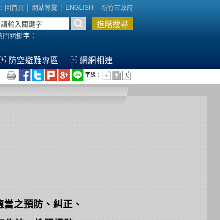
::
回首頁
│
網站導覽
│
ENGLISH
│
新竹市政府
熱門關鍵字
：
防空避難專區
網網相連
字級：
適當之預防、糾正、