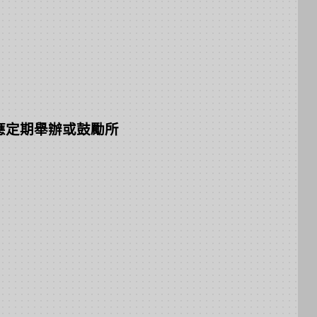
應定期舉辦或鼓勵所