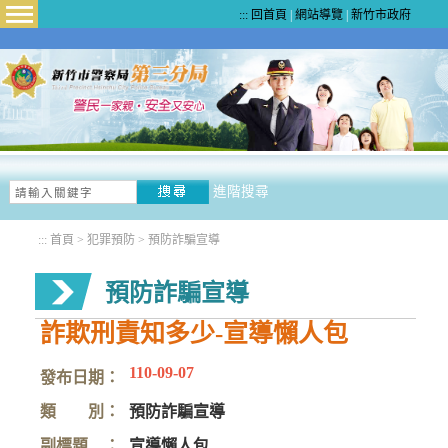
:::
回首頁
|
網站導覽
|
新竹市政府
Menu
進階搜尋
:::
首頁
>
犯罪預防
>
預防詐騙宣導
預防詐騙宣導
詐欺刑責知多少-宣導懶人包
110-09-07
發布日期：
類 別：
預防詐騙宣導
副標題 ：
宣導懶人包