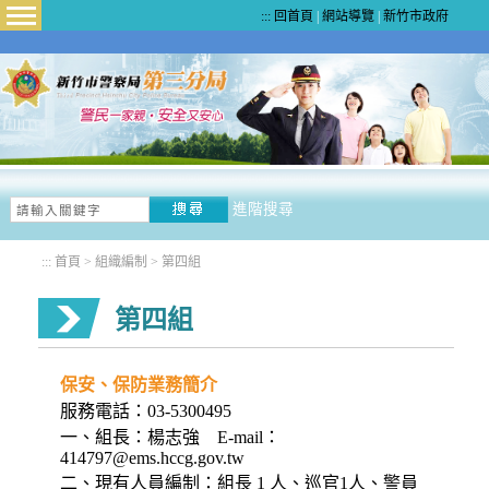
:::
回首頁
|
網站導覽
|
新竹市政府
Menu
進階搜尋
:::
首頁
>
組織編制
>
第四組
第四組
保安、保防業務簡介
服務電話：03-5300495
一、組長：楊志強 E-mail：
414797@ems.hccg.gov.tw
二、現有人員編制：組長 1 人、巡官1人、警員