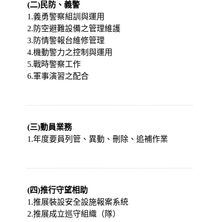
(二)民防、義警
1.義勇警察組訓與運用
2.防空避難設備之管理維護
3.防情警報台維修管理
4.機動警力之控制與運用
5.戰時警察工作
6.軍事演習之配合
(三)動員業務
1.年度要員列管、異動、刪除、追補作業
(四)推行守望相助
1.推展裝設安全設施報案系統
2.推展成立巡守組織（隊）