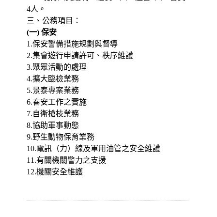
4人。
三、公務項目：
(一) 保安
1.保安警備措施規劃與督導
2.集會遊行申請許可、秩序維護
3.聚眾活動的處理
4.擴大臨檢業務
5.景泰專案業務
6.春安工作之實施
7.自衛槍枝業務
8.協助軍事動態
9.野生動物保育業務
10.電訊（力）線及軍用油管之安全維護
11.有關機關警力之支援
12.機關安全維護