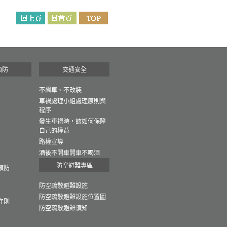
預防
交通安全
不飆車、不改裝
車禍處理小組處理原則與
程序
發生車禍時，該如何保障
自己的權益
路權宣導
酒後不開車開車不喝酒
防空避難專區
預防
防空疏散避難設施
防空疏散避難設施位置圖
守則
防空疏散避難須知