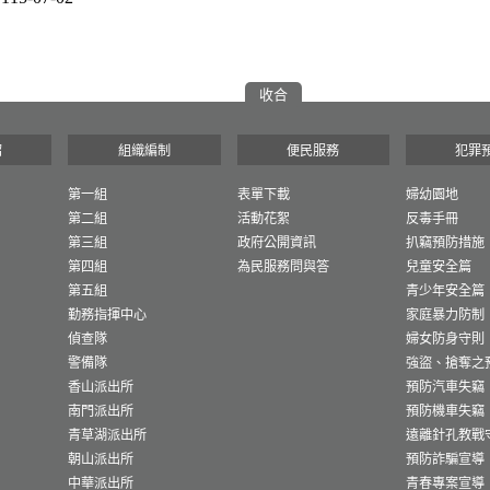
收合
紹
組織編制
便民服務
犯罪
第一組
表單下載
婦幼園地
第二組
活動花絮
反毒手冊
第三組
政府公開資訊
扒竊預防措施
第四組
為民服務問與答
兒童安全篇
第五組
青少年安全篇
勤務指揮中心
家庭暴力防制
偵查隊
婦女防身守則
警備隊
強盜、搶奪之
香山派出所
預防汽車失竊
南門派出所
預防機車失竊
青草湖派出所
遠離針孔教戰
朝山派出所
預防詐騙宣導
中華派出所
青春專案宣導