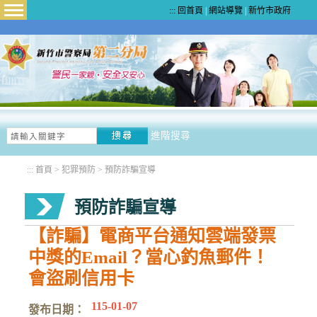
:::
回首頁
|
網站導覽
|
新竹市政府
Menu
進階搜尋
:::
首頁
>
犯罪預防
>
預防詐騙宣導
預防詐騙宣導
【詐騙】電商平台通知雲端發票
中獎的Email？當心釣魚郵件！
會盜刷信用卡
115-01-07
發布日期：