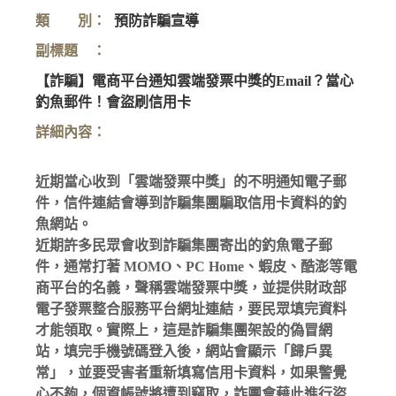
類 別：
預防詐騙宣導
副標題 ：
【詐騙】電商平台通知雲端發票中獎的Email？當心
釣魚郵件！會盜刷信用卡
詳細內容：
近期當心收到「雲端發票中獎」的不明通知電子郵
件，信件連結會導到詐騙集團騙取信用卡資料的釣
魚網站。
近期許多民眾會收到詐騙集團寄出的釣魚電子郵
件，通常打著 MOMO、PC Home、蝦皮、酷澎等電
商平台的名義，聲稱雲端發票中獎，並提供財政部
電子發票整合服務平台網址連結，要民眾填完資料
才能領取。實際上，這是詐騙集團架設的偽冒網
站，填完手機號碼登入後，網站會顯示「歸戶異
常」，並要受害者重新填寫信用卡資料，如果警覺
心不夠，個資帳號將遭到竊取，詐團會藉此進行盜