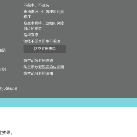
不飆車、不改裝
車禍處理小組處理原則與
程序
發生車禍時，該如何保障
自己的權益
路權宣導
酒後不開車開車不喝酒
防空避難專區
預防
防空疏散避難設施
防空疏散避難設施位置圖
守則
防空疏散避難須知
青少婦幼網
瀏覽效果。