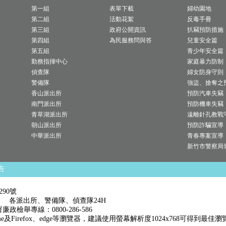
第一組
表單下載
婦幼園地
第二組
活動花絮
反毒手冊
第三組
政府公開資訊
扒竊預防措施
第四組
為民服務問與答
兒童安全篇
第五組
青少年安全篇
勤務指揮中心
家庭暴力防制
偵查隊
婦女防身守則
警備隊
強盜、搶奪之
香山派出所
預防汽車失竊
南門派出所
預防機車失竊
青草湖派出所
遠離針孔教戰
朝山派出所
預防詐騙宣導
中華派出所
青春專案宣導
新竹市警察局
告
290號
7:00 各派出所、警備隊、偵查隊24H
廉政檢舉專線：0800-286-586
me及Firefox、edge等瀏覽器，建議使用螢幕解析度1024x768可得到最佳