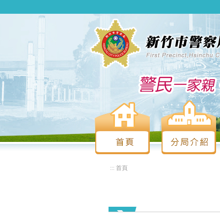
:::
:::
首頁