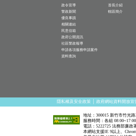
政令宣導
首長介紹
警政新聞
轄區簡介
優良事蹟
相關連結
民意信箱
政府公開資訊
社區警政報導
申請各項服務申請案件
資料查詢
隱私權及安全政策
│
政府網站資料開放宣
地址：300015 新竹市竹光路
服務時間：各組 08:00~1
電話：5222725 法務部廉政署
本網站支援IE 9以上、Chro