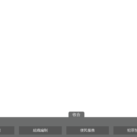
收合
紹
組織編制
便民服務
犯罪