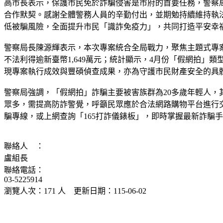
高市長表示，保護市民免於詐騙侵害是市府的首要任務，警察
合作默契。感謝全體警務人員的辛勤付出，並期勉持續維持執
低被騙風險，全面提升市民「識詐免疫力」，共同打造平安幸
警察局長陳源輝表示，本次專案統合全局戰力，聚焦主題式專
不法利得逾新臺幣1,649萬元；統計顯示，4月份「假網拍」類型
現專案執行成效與豐碩偵查成果，亦為守護市民財產安全的具
警察局強調，「假網拍」詐騙主要被害族群為20多歲年輕人
眾多，需提高防詐警覺，呼籲民眾應於合法網路購物平台進行交
騙專線，或上網查詢「165打詐儀錶板」，即時掌握最新詐騙
聯絡人 ：
盧組長
聯絡電話：
03-5225914
瀏覽人次：171 人 更新日期：115-06-02