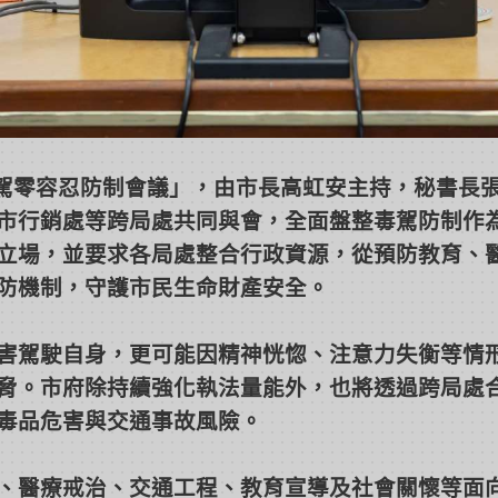
「毒駕零容忍防制會議」，由市長高虹安主持，秘書長
市行銷處等跨局處共同與會，全面盤整毒駕防制作
立場，並要求各局處整合行政資源，從預防教育、
防機制，守護市民生命財產安全。
害駕駛自身，更可能因精神恍惚、注意力失衡等情
脅。市府除持續強化執法量能外，也將透過跨局處
毒品危害與交通事故風險。
、醫療戒治、交通工程、教育宣導及社會關懷等面