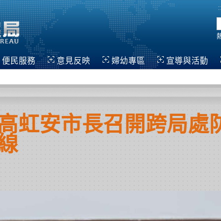
:
便民服務
意見反映
婦幼專區
宣導與活動
高虹安市長召開跨局處防
線