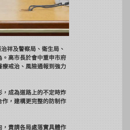
張治祥及警察局、衛生局、
為。高市長於會中重申市府
醫療戒治、風險通報到強力
形，成為道路上的不定時炸
合作，建構更完整的防制作
向，責請各局處落實具體作