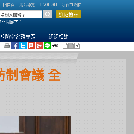
::
回首頁
│
網站導覽
│
ENGLISH
│
新竹市政府
熱門關鍵字
：
防空避難專區
網網相連
字級：
制會議 全