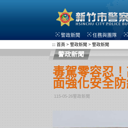
跳到主要內容區塊
警政新聞
任務與團隊
:::
首頁
>
警政新聞
>
警政新聞
警政新聞
毒駕零容忍！
面強化安全防
115-05-26警政新聞