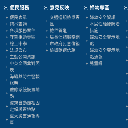
便民服務
意見反映
婦幼專區
便民表單
交通違規檢舉專
婦幼安全資訊
拖吊查詢
區
本局性騷擾防治
各項服務案件
檢舉管道
措施
守望相助專區
局長信箱服務網
婦幼安全警示地
線上申辦
市政府民意信箱
點
法規公布
檢舉賄選信箱
婦幼安全警示地
主動公開資訊
點通報
中英文詞彙對照
兒童網
表
海嘯與防空警報
說明
監錄系統設置地
點
違規自動照相固
定桿設置地點
重大災害通報專
區