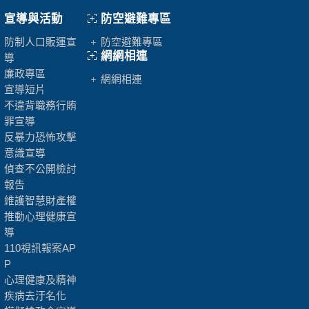
宣導與活動
防空避難專區
防制人口販運宣
防空避難專區
網網相連
導
廉政專區
網網相連
宣導短片
不違背職務行賄
罪宣導
反暴力恐怖攻擊
意識宣導
偵查不公開檢討
報告
維護智慧財產權
推動心理健康宣
導
110視訊報案AP
P
心理健康及精神
疾病去汙名化