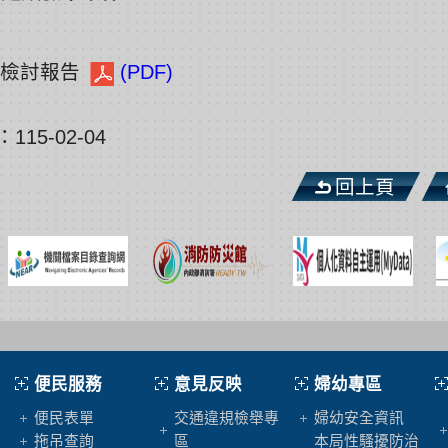
開檢討報告
(PDF)
15-02-04
回上頁
便民服務
意見反映
婦幼專區
便民表單
交通違規檢舉專
婦幼安全資訊
拖吊查詢
區
本局性騷擾防治