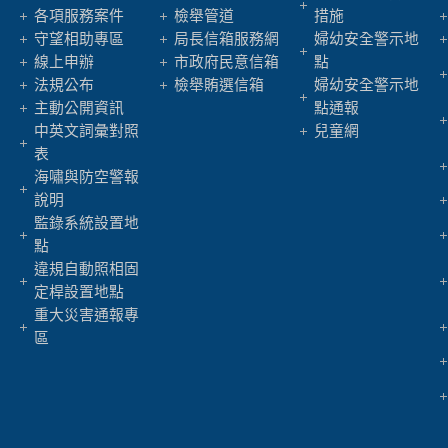
各項服務案件
檢舉管道
措施
守望相助專區
局長信箱服務網
婦幼安全警示地
線上申辦
市政府民意信箱
點
法規公布
檢舉賄選信箱
婦幼安全警示地
主動公開資訊
點通報
中英文詞彙對照
兒童網
表
海嘯與防空警報
說明
監錄系統設置地
點
違規自動照相固
定桿設置地點
重大災害通報專
區