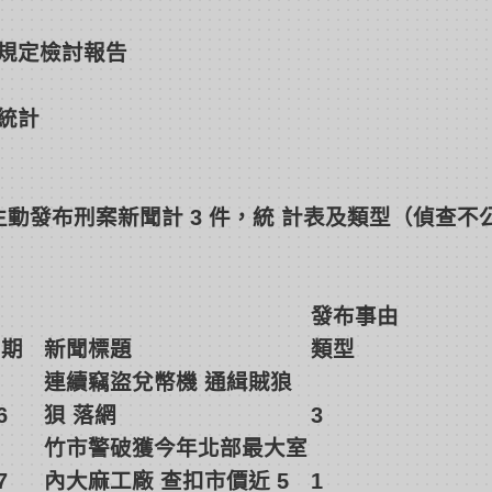
規定檢討報告
統計
：
6 月主動發布刑案新聞計 3 件，統 計表及類型（偵查不公
發布事由
日期
新聞標題
類型
連續竊盜兌幣機 通緝賊狼
6
狽 落網
3
竹市警破獲今年北部最大室
7
內大麻工廠 查扣市價近 5
1