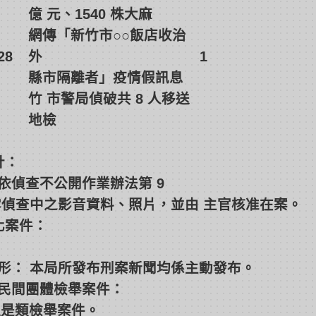
億 元、1540 株大麻
網傳「新竹市○○飯店收治
28
外
1
縣市隔離者」疫情假訊息
竹 市警局偵破共 8 人移送
地檢
計：
依偵查不公開作業辦法第 9
有揭露偵查中之影音資料、照片，並由 主官核准在案。
化案件：
形： 本局所發布刑案新聞均係主動發布。
民間團體檢舉案件：
受理是類檢舉案件。