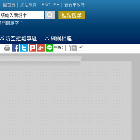
::
回首頁
│
網站導覽
│
ENGLISH
│
新竹市政府
熱門關鍵字
：
防空避難專區
網網相連
字級：