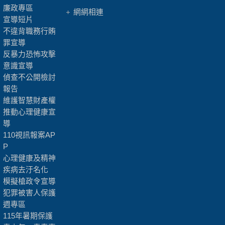
廉政專區
網網相連
宣導短片
不違背職務行賄
罪宣導
反暴力恐怖攻擊
意識宣導
偵查不公開檢討
報告
維護智慧財產權
推動心理健康宣
導
110視訊報案AP
P
心理健康及精神
疾病去汙名化
模擬槍政令宣導
犯罪被害人保護
週專區
115年暑期保護